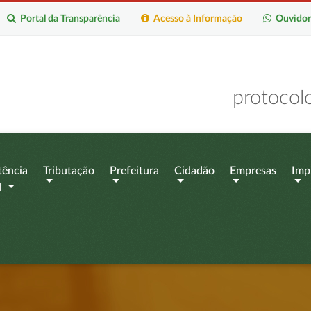
Portal da Transparência
Acesso à Informação
Ouvidor
protocol
tência
Tributação
Prefeitura
Cidadão
Empresas
Imp
l