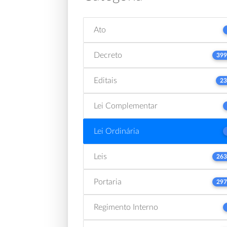
Ato
Decreto
399
Editais
23
Lei Complementar
Lei Ordinária
Leis
263
Portaria
297
Regimento Interno