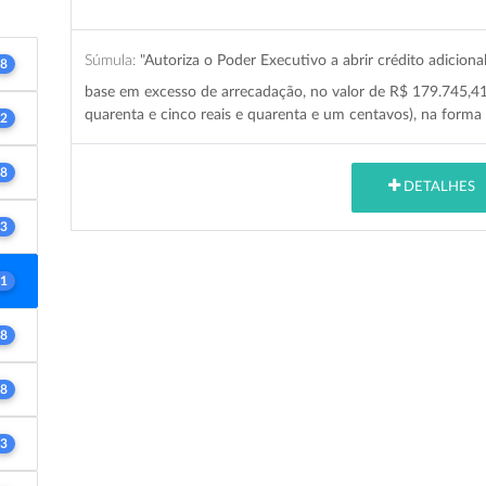
Súmula:
"Autoriza o Poder Executivo a abrir crédito adicion
8
base em excesso de arrecadação, no valor de R$ 179.745,41 
quarenta e cinco reais e quarenta e um centavos), na forma 
2
8
DETALHES
3
1
8
8
3