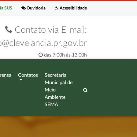
ia SUS
Ouvidoria
Acessibilidade
Contato via E-mail:
o@clevelandia.pr.gov.br
das 7:00h às 13:00h
rensa
Contatos
Secretaria
Municipal de
Meio
Ambiente
SEMA