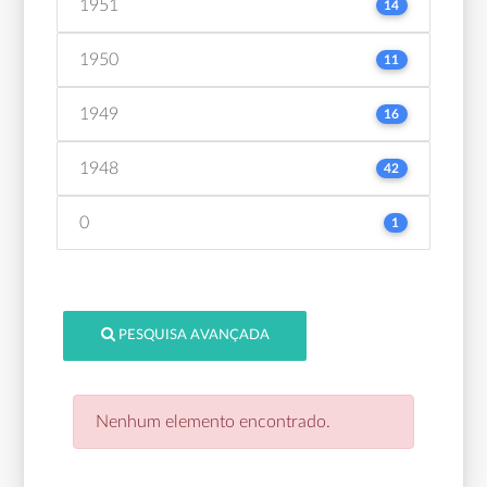
1951
14
1950
11
1949
16
1948
42
0
1
PESQUISA AVANÇADA
Nenhum elemento encontrado.