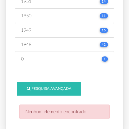
1951
14
1950
11
1949
16
1948
42
0
1
PESQUISA AVANÇADA
Nenhum elemento encontrado.