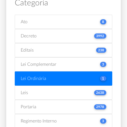
Categoria
Ato
8
Decreto
3992
Editais
238
Lei Complementar
3
Lei Ordinária
1
Leis
2638
Portaria
2978
Regimento Interno
3