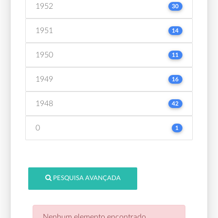
1952
30
1951
14
1950
11
1949
16
1948
42
0
1
PESQUISA AVANÇADA
Nenhum elemento encontrado.