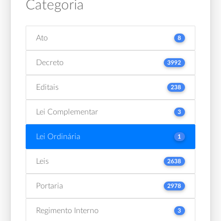
Categoria
Ato
8
Decreto
3992
Editais
238
Lei Complementar
3
Lei Ordinária
1
Leis
2638
Portaria
2978
Regimento Interno
3