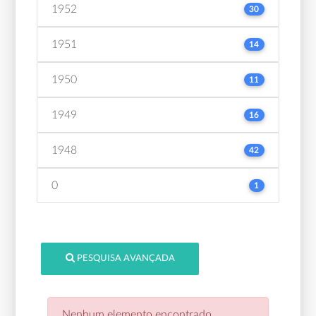
1952
30
1951
14
1950
11
1949
16
1948
42
0
1
PESQUISA AVANÇADA
Nenhum elemento encontrado.