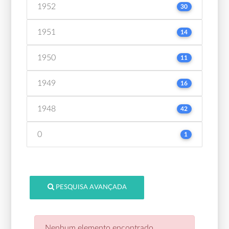
1952
30
1951
14
1950
11
1949
16
1948
42
0
1
PESQUISA AVANÇADA
Nenhum elemento encontrado.