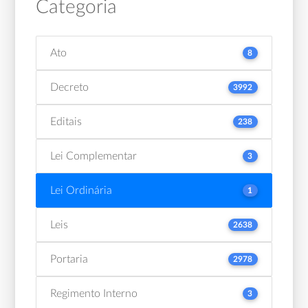
Categoria
Ato
8
Decreto
3992
Editais
238
Lei Complementar
3
Lei Ordinária
1
Leis
2638
Portaria
2978
Regimento Interno
3