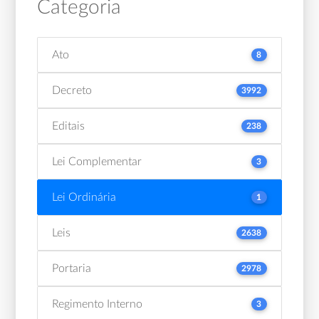
Categoria
Ato
8
Decreto
3992
Editais
238
Lei Complementar
3
Lei Ordinária
1
Leis
2638
Portaria
2978
Regimento Interno
3