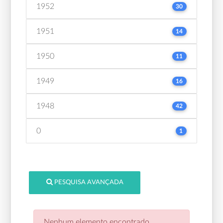
1952
30
1951
14
1950
11
1949
16
1948
42
0
1
PESQUISA AVANÇADA
Nenhum elemento encontrado.