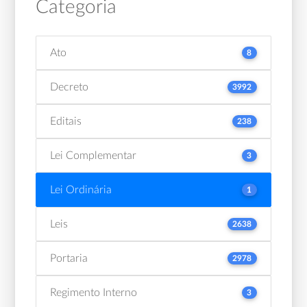
Categoria
Ato
8
Decreto
3992
Editais
238
Lei Complementar
3
Lei Ordinária
1
Leis
2638
Portaria
2978
Regimento Interno
3