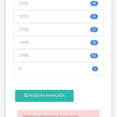
1952
30
1951
14
1950
11
1949
16
1948
42
0
1
PESQUISA AVANÇADA
Nenhum elemento encontrado.