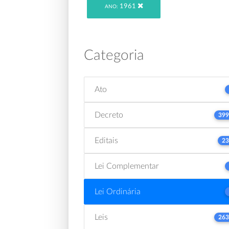
1961
ANO:
Categoria
Ato
Decreto
399
Editais
23
Lei Complementar
Lei Ordinária
Leis
263