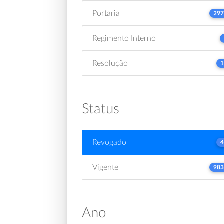
Portaria
297
Regimento Interno
Resolução
1
Status
Revogado
4
Vigente
983
Ano