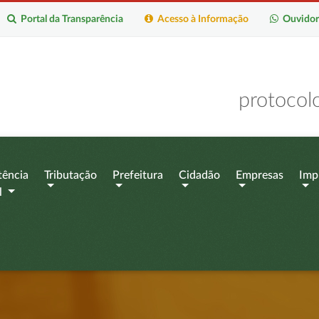
Portal da Transparência
Acesso à Informação
Ouvidor
protocol
tência
Tributação
Prefeitura
Cidadão
Empresas
Imp
l