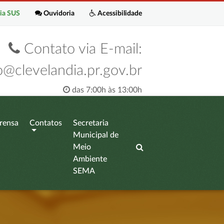
ia SUS
Ouvidoria
Acessibilidade
Contato via E-mail:
o@clevelandia.pr.gov.br
das 7:00h às 13:00h
rensa
Contatos
Secretaria
Municipal de
Meio
Ambiente
SEMA