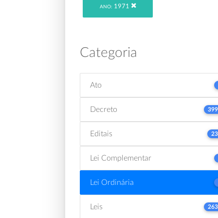
1971
ANO:
Categoria
Ato
Decreto
399
Editais
23
Lei Complementar
Lei Ordinária
Leis
263