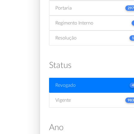
Portaria
297
Regimento Interno
Resolução
1
Status
Revogado
4
Vigente
983
Ano