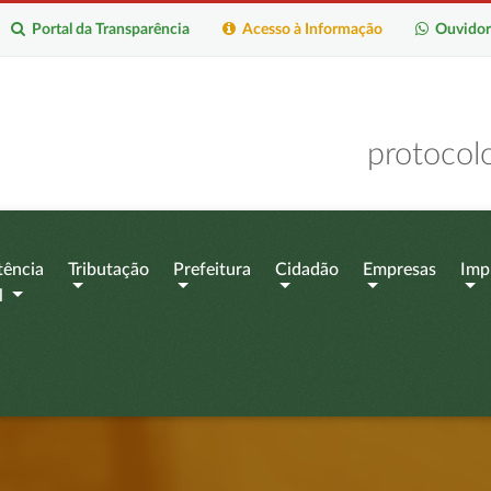
Portal da Transparência
Acesso à Informação
Ouvidor
protocol
tência
Tributação
Prefeitura
Cidadão
Empresas
Imp
l