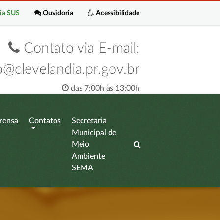
ia SUS
Ouvidoria
Acessibilidade
Contato via E-mail:
o@clevelandia.pr.gov.br
das 7:00h às 13:00h
rensa
Contatos
Secretaria
Municipal de
Meio
Ambiente
SEMA