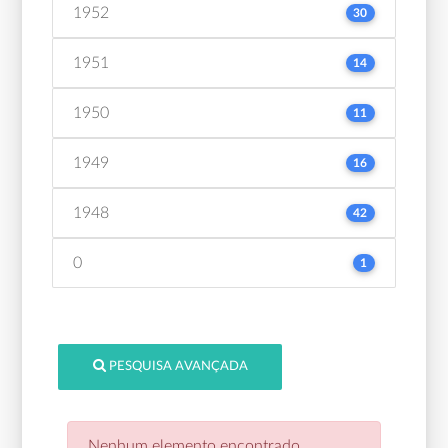
1952
30
1951
14
1950
11
1949
16
1948
42
0
1
PESQUISA AVANÇADA
Nenhum elemento encontrado.