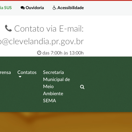
ia SUS
Ouvidoria
Acessibilidade
Contato via E-mail:
o@clevelandia.pr.gov.br
das 7:00h às 13:00h
rensa
Contatos
Secretaria
Municipal de
Meio
Ambiente
SEMA