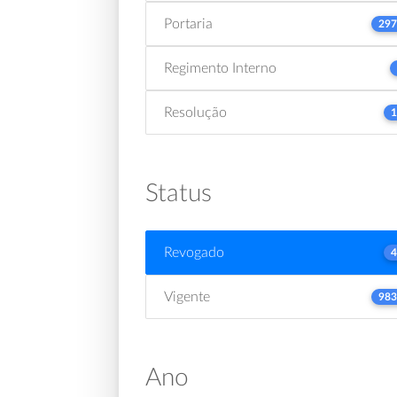
Portaria
297
Regimento Interno
Resolução
1
Status
Revogado
4
Vigente
983
Ano