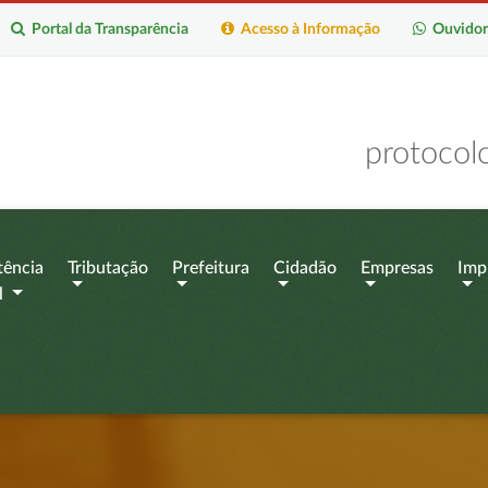
Portal da Transparência
Acesso à Informação
Ouvidor
protocol
tência
Tributação
Prefeitura
Cidadão
Empresas
Imp
l