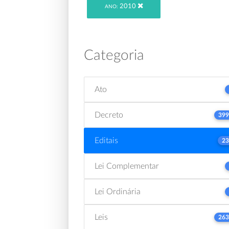
2010
ANO:
Categoria
Ato
Decreto
399
Editais
23
Lei Complementar
Lei Ordinária
Leis
263