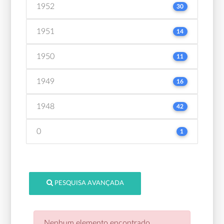
1952
30
1951
14
1950
11
1949
16
1948
42
0
1
PESQUISA AVANÇADA
Nenhum elemento encontrado.