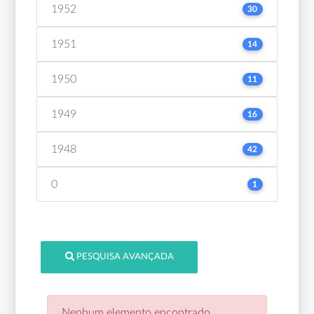
1952
30
1951
14
1950
11
1949
16
1948
42
0
1
PESQUISA AVANÇADA
Nenhum elemento encontrado.