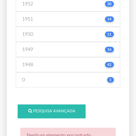
1952
30
1951
14
1950
11
1949
16
1948
42
0
1
PESQUISA AVANÇADA
Nenhum elemento encontrado.