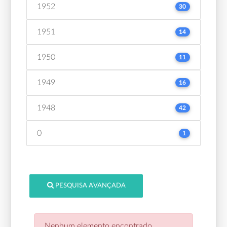
1952
30
1951
14
1950
11
1949
16
1948
42
0
1
PESQUISA AVANÇADA
Nenhum elemento encontrado.