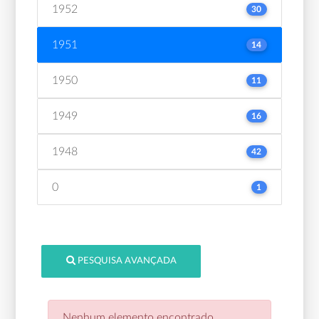
1952
30
1951
14
1950
11
1949
16
1948
42
0
1
PESQUISA AVANÇADA
Nenhum elemento encontrado.