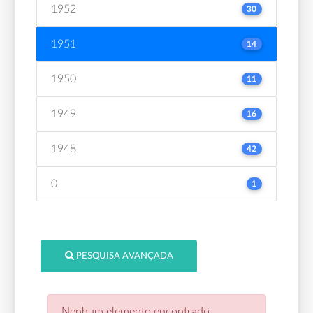
1952
30
1951
14
1950
11
1949
16
1948
42
0
1
PESQUISA AVANÇADA
Nenhum elemento encontrado.