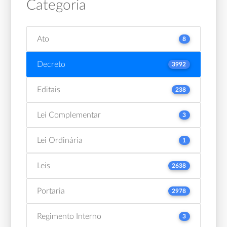
Categoria
Ato
8
Decreto
3992
Editais
238
Lei Complementar
3
Lei Ordinária
1
Leis
2638
Portaria
2978
Regimento Interno
3