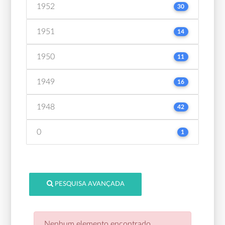
1952
30
1951
14
1950
11
1949
16
1948
42
0
1
PESQUISA AVANÇADA
Nenhum elemento encontrado.