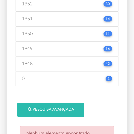
1952
30
1951
14
1950
11
1949
16
1948
42
0
1
PESQUISA AVANÇADA
Nenhum elemento encontrado.