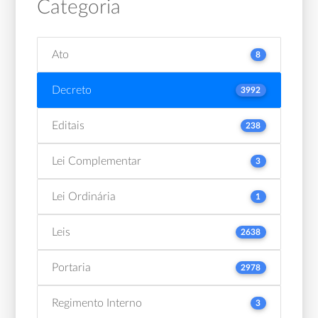
Categoria
Ato
8
Decreto
3992
Editais
238
Lei Complementar
3
Lei Ordinária
1
Leis
2638
Portaria
2978
Regimento Interno
3