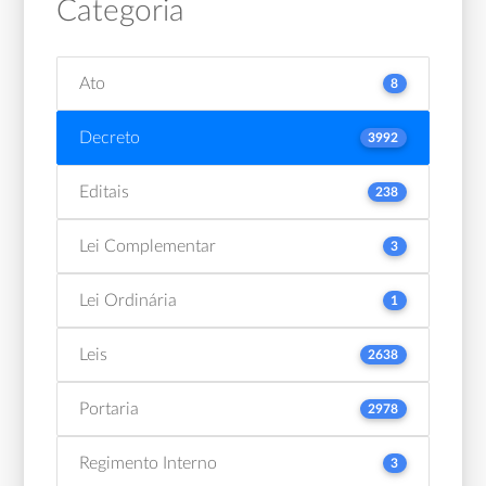
Categoria
Ato
8
Decreto
3992
Editais
238
Lei Complementar
3
Lei Ordinária
1
Leis
2638
Portaria
2978
Regimento Interno
3