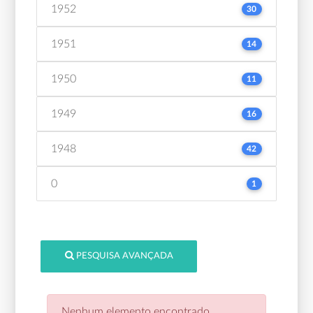
1952
30
1951
14
1950
11
1949
16
1948
42
0
1
PESQUISA AVANÇADA
Nenhum elemento encontrado.