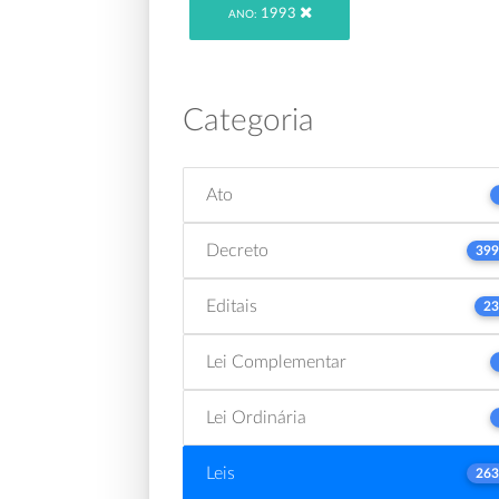
1993
ANO:
Categoria
Ato
Decreto
399
Editais
23
Lei Complementar
Lei Ordinária
Leis
263