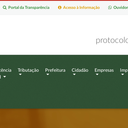
Portal da Transparência
Acesso à Informação
Ouvidor
protocol
tência
Tributação
Prefeitura
Cidadão
Empresas
Imp
l