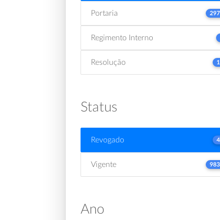
Portaria
297
Regimento Interno
Resolução
1
Status
Revogado
4
Vigente
983
Ano