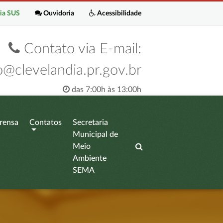
ia SUS
Ouvidoria
Acessibilidade
Contato via E-mail:
o@clevelandia.pr.gov.br
das 7:00h às 13:00h
rensa
Contatos
Secretaria
Municipal de
Meio
Ambiente
SEMA