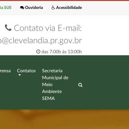
ia SUS
Ouvidoria
Acessibilidade
Contato via E-mail:
o@clevelandia.pr.gov.br
das 7:00h às 13:00h
rensa
Contatos
Secretaria
Municipal de
Meio
Ambiente
SEMA