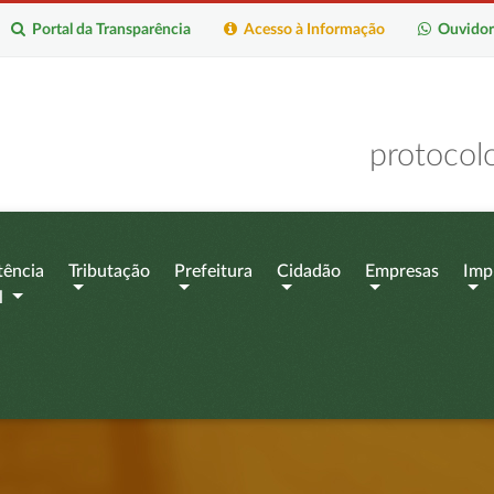
Portal da Transparência
Acesso à Informação
Ouvidor
protocol
tência
Tributação
Prefeitura
Cidadão
Empresas
Imp
l