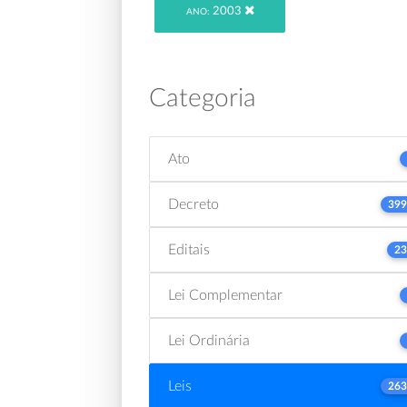
2003
ANO:
Categoria
Ato
Decreto
399
Editais
23
Lei Complementar
Lei Ordinária
Leis
263