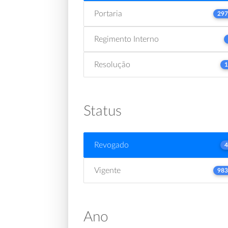
Portaria
297
Regimento Interno
Resolução
1
Status
Revogado
4
Vigente
983
Ano