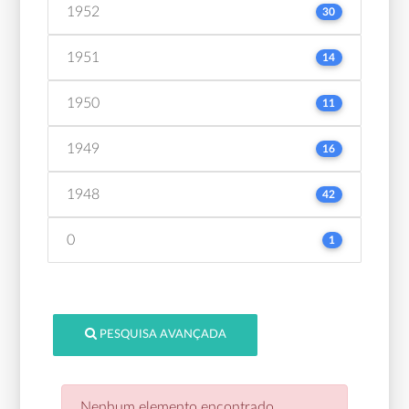
1952
30
1951
14
1950
11
1949
16
1948
42
0
1
PESQUISA AVANÇADA
Nenhum elemento encontrado.