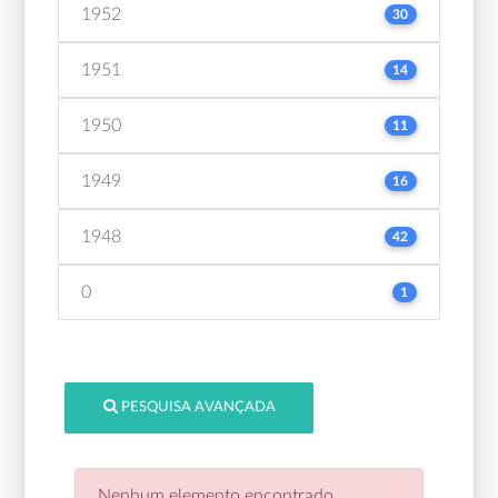
1952
30
1951
14
1950
11
1949
16
1948
42
0
1
PESQUISA AVANÇADA
Nenhum elemento encontrado.