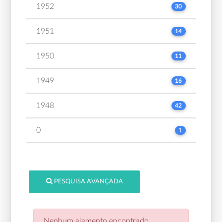
1952
30
1951
14
1950
11
1949
16
1948
42
0
1
PESQUISA AVANÇADA
Nenhum elemento encontrado.