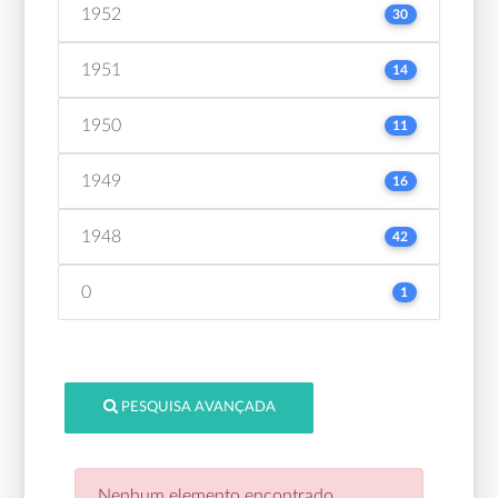
1952
30
1951
14
1950
11
1949
16
1948
42
0
1
PESQUISA AVANÇADA
Nenhum elemento encontrado.