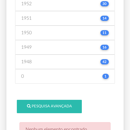
1952
30
1951
14
1950
11
1949
16
1948
42
0
1
PESQUISA AVANÇADA
Nenhum elemento encontrado.