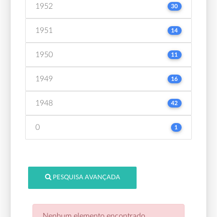
1952
30
1951
14
1950
11
1949
16
1948
42
0
1
PESQUISA AVANÇADA
Nenhum elemento encontrado.