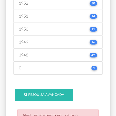
1952
30
1951
14
1950
11
1949
16
1948
42
0
1
PESQUISA AVANÇADA
Nenhum elemento encontrado.