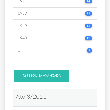
1951
14
1950
11
1949
16
1948
42
0
1
PESQUISA AVANÇADA
Ato 3/2021