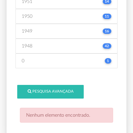
1951
14
1950
11
1949
16
1948
42
0
1
PESQUISA AVANÇADA
Nenhum elemento encontrado.