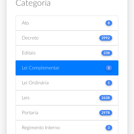
Categoria
Ato
8
Decreto
3992
Editais
238
Lei Complementar
3
Lei Ordinária
1
Leis
2638
Portaria
2978
Regimento Interno
3