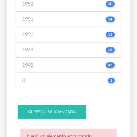
1952
30
1951
14
1950
11
1949
16
1948
42
0
1
PESQUISA AVANÇADA
Nenhum elemento encontrado.