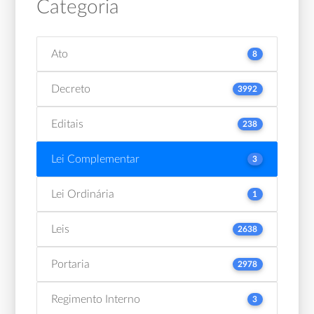
Categoria
Ato
8
Decreto
3992
Editais
238
Lei Complementar
3
Lei Ordinária
1
Leis
2638
Portaria
2978
Regimento Interno
3