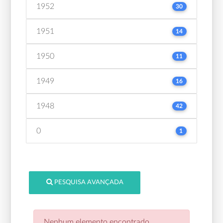
1952
30
1951
14
1950
11
1949
16
1948
42
0
1
PESQUISA AVANÇADA
Nenhum elemento encontrado.