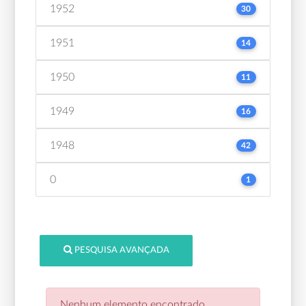
1952
30
1951
14
1950
11
1949
16
1948
42
0
1
PESQUISA AVANÇADA
Nenhum elemento encontrado.