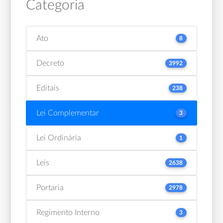
Categoria
Ato
8
Decreto
3992
Editais
238
Lei Complementar
3
Lei Ordinária
1
Leis
2638
Portaria
2978
Regimento Interno
3