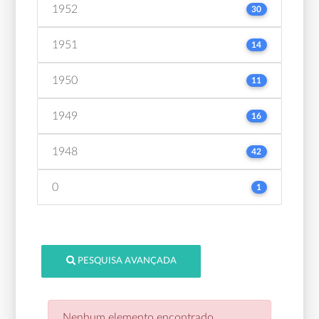
1952
30
1951
14
1950
11
1949
16
1948
42
0
1
PESQUISA AVANÇADA
Nenhum elemento encontrado.