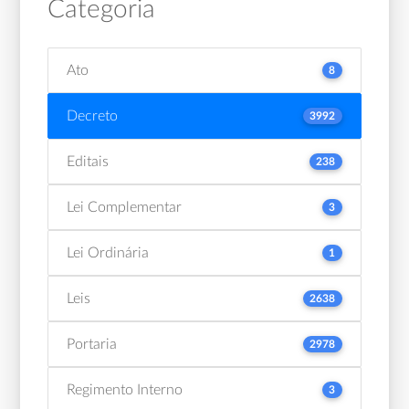
Categoria
Ato
8
Decreto
3992
Editais
238
Lei Complementar
3
Lei Ordinária
1
Leis
2638
Portaria
2978
Regimento Interno
3