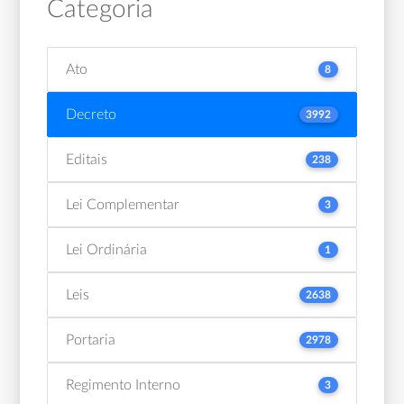
Categoria
Ato
8
Decreto
3992
Editais
238
Lei Complementar
3
Lei Ordinária
1
Leis
2638
Portaria
2978
Regimento Interno
3