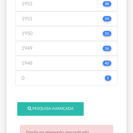
1952
30
1951
14
1950
11
1949
16
1948
42
0
1
PESQUISA AVANÇADA
Nenhum elemento encontrado.