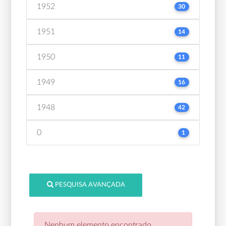
1952
30
1951
14
1950
11
1949
16
1948
42
0
1
PESQUISA AVANÇADA
Nenhum elemento encontrado.