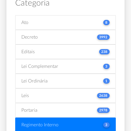
Categoria
Ato
8
Decreto
3992
Editais
238
Lei Complementar
3
Lei Ordinária
1
Leis
2638
Portaria
2978
Regimento Interno
3