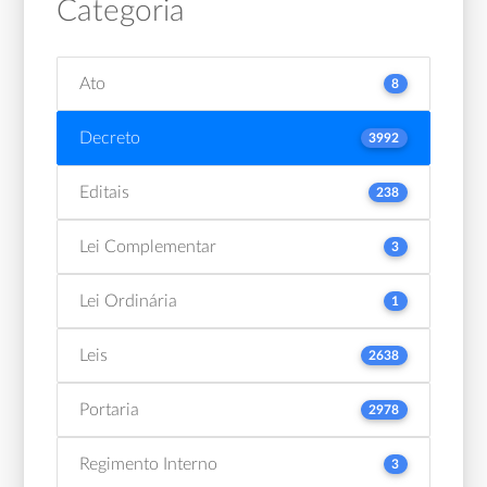
Categoria
Ato
8
Decreto
3992
Editais
238
Lei Complementar
3
Lei Ordinária
1
Leis
2638
Portaria
2978
Regimento Interno
3