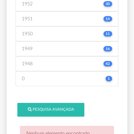
1952
30
1951
14
1950
11
1949
16
1948
42
0
1
PESQUISA AVANÇADA
Nenhum elemento encontrado.