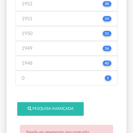
1952
30
1951
14
1950
11
1949
16
1948
42
0
1
PESQUISA AVANÇADA
Nenhum elemento encontrado.