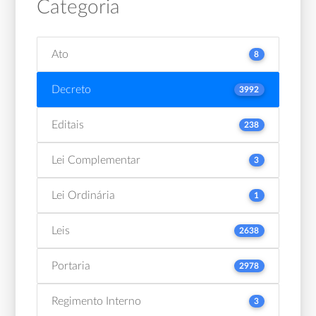
Categoria
Ato
8
Decreto
3992
Editais
238
Lei Complementar
3
Lei Ordinária
1
Leis
2638
Portaria
2978
Regimento Interno
3