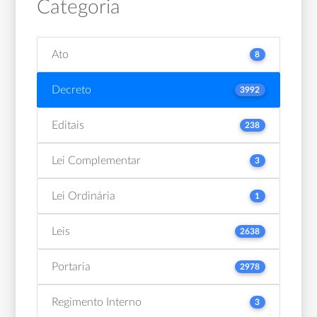
Categoria
Ato
8
Decreto
3992
Editais
238
Lei Complementar
3
Lei Ordinária
1
Leis
2638
Portaria
2978
Regimento Interno
3