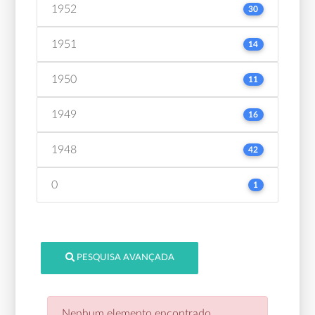
1952
30
1951
14
1950
11
1949
16
1948
42
0
1
PESQUISA AVANÇADA
Nenhum elemento encontrado.