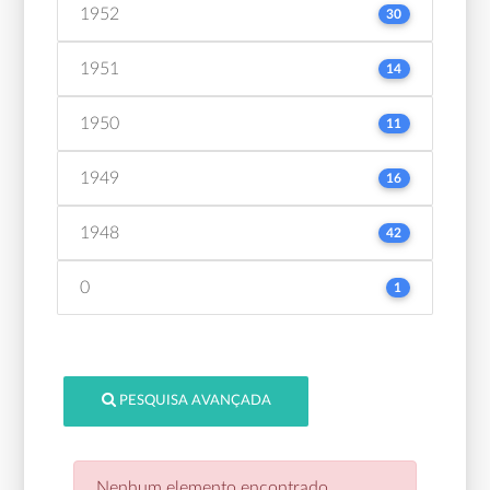
1952
30
1951
14
1950
11
1949
16
1948
42
0
1
PESQUISA AVANÇADA
Nenhum elemento encontrado.