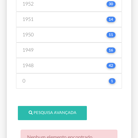
1952
30
1951
14
1950
11
1949
16
1948
42
0
1
PESQUISA AVANÇADA
Nenhum elemento encontrado.