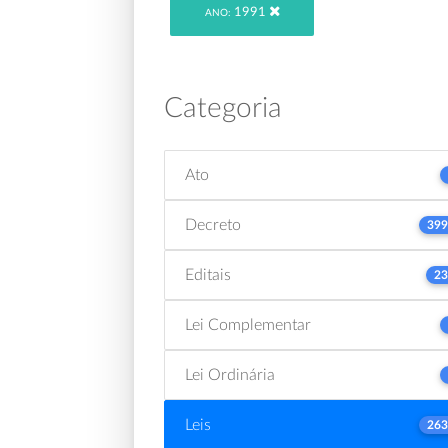
1991
ANO:
Categoria
Ato
Decreto
399
Editais
23
Lei Complementar
Lei Ordinária
Leis
263