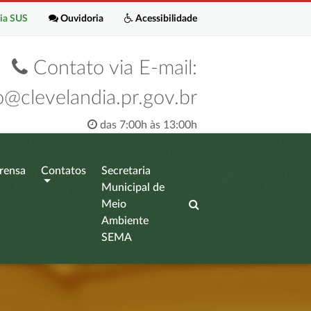
ia SUS
Ouvidoria
Acessibilidade
Contato via E-mail:
o@clevelandia.pr.gov.br
das 7:00h às 13:00h
rensa
Contatos
Secretaria
Municipal de
Meio
Ambiente
SEMA