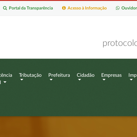
Portal da Transparência
Acesso à Informação
Ouvidor
protocol
tência
Tributação
Prefeitura
Cidadão
Empresas
Imp
l