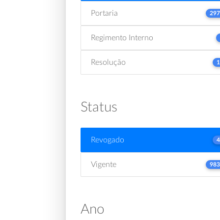
Portaria
297
Regimento Interno
Resolução
1
Status
Revogado
4
Vigente
983
Ano