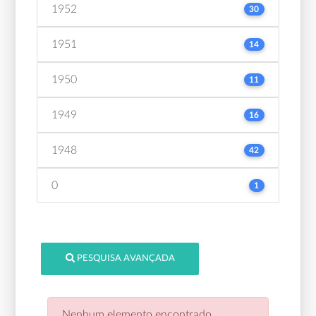
1952
30
1951
14
1950
11
1949
16
1948
42
0
1
PESQUISA AVANÇADA
Nenhum elemento encontrado.