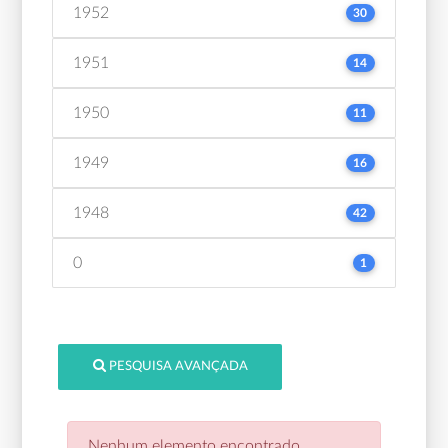
1952
30
1951
14
1950
11
1949
16
1948
42
0
1
PESQUISA AVANÇADA
Nenhum elemento encontrado.