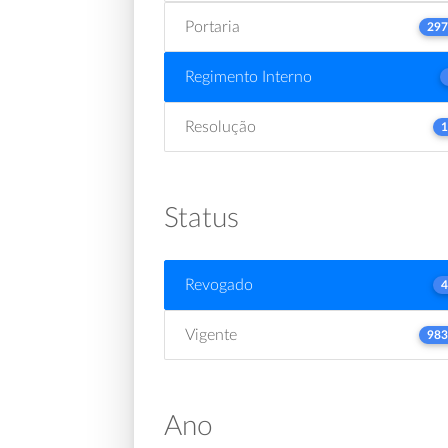
Portaria
297
Regimento Interno
Resolução
1
Status
Revogado
4
Vigente
983
Ano