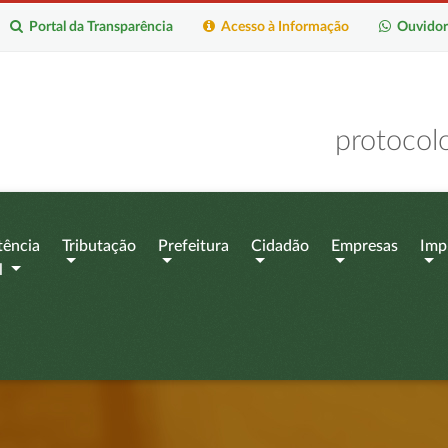
Portal da Transparência
Acesso à Informação
Ouvidor
protocol
tência
Tributação
Prefeitura
Cidadão
Empresas
Imp
l