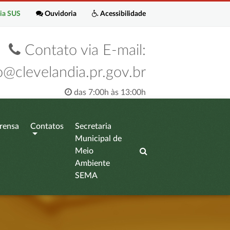
ia SUS
Ouvidoria
Acessibilidade
Contato via E-mail:
o@clevelandia.pr.gov.br
das 7:00h às 13:00h
rensa
Contatos
Secretaria
Municipal de
Meio
Ambiente
SEMA