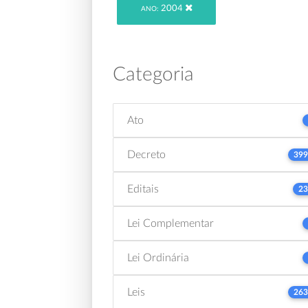
2004
ANO:
Categoria
Ato
Decreto
399
Editais
23
Lei Complementar
Lei Ordinária
Leis
263