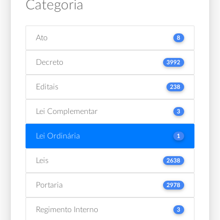
Categoria
Ato
8
Decreto
3992
Editais
238
Lei Complementar
3
Lei Ordinária
1
Leis
2638
Portaria
2978
Regimento Interno
3