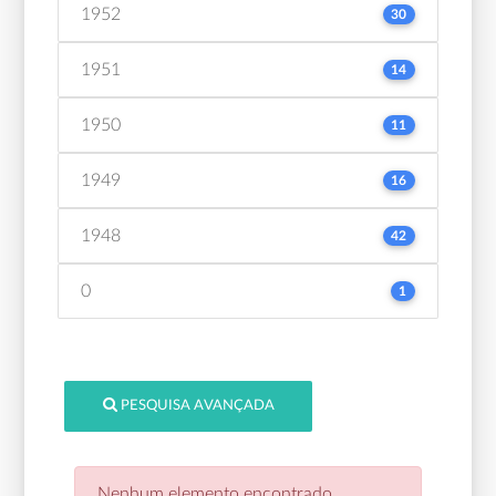
1952
30
1951
14
1950
11
1949
16
1948
42
0
1
PESQUISA AVANÇADA
Nenhum elemento encontrado.