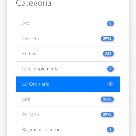
Categoria
Ato
8
Decreto
3992
Editais
238
Lei Complementar
3
Lei Ordinária
1
Leis
2638
Portaria
2978
Regimento Interno
3