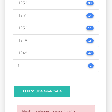
1952
30
1951
14
1950
11
1949
16
1948
42
0
1
PESQUISA AVANÇADA
Nenhum elemento encontrado.